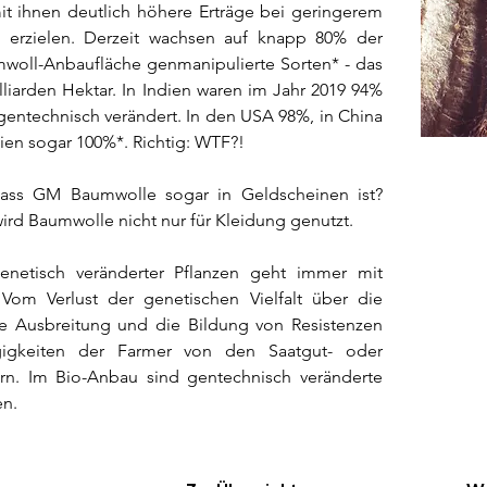
it ihnen deutlich höhere Erträge bei geringerem
tz erzielen. Derzeit wachsen auf knapp 80% der
woll-Anbaufläche genmanipulierte Sorten* - das
lliarden Hektar. In Indien waren im Jahr 2019 94%
entechnisch verändert. In den USA 98%, in China
nien sogar 100%*. Richtig: WTF?!
ass GM Baumwolle sogar in Geldscheinen ist?
ird Baumwolle nicht nur für Kleidung genutzt.
netisch veränderter Pflanzen geht immer mit
 Vom Verlust der genetischen Vielfalt über die
re Ausbreitung und die Bildung von Resistenzen
igkeiten der Farmer von den Saatgut- oder
lern. Im Bio-Anbau sind gentechnisch veränderte
en.