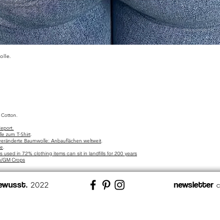
olle.
Schnellansicht
 Cotton.
eport.
e zum T-Shirt
.
eränderte Baumwolle: Anbauflächen weltweit
.
fe
.
es used in 72% clothing items can sit in landfills for 200 years
ch/GM Crops
ewusst
newsletter
2022
.
a