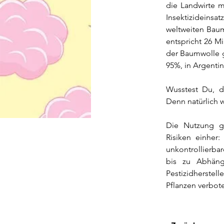
die Landwirte m
Insektizideinsa
weltweiten Baum
entspricht 26 Mi
der Baumwolle g
95%, in Argenti
Wusstest Du, d
Denn natürlich w
Die Nutzung ge
Risiken einher:
unkontrollierba
bis zu Abhäng
Pestizidherstel
Pflanzen verbot