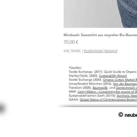
Mindwash: Sweatshirt aus recycelter Bio-Baumw
Preis
70,00 €
inkl. MwSt.
|
Kostenloser Versand
*Quellen:
Textile Exchange. (2017). Quick Guide to Organic
Stanley/Stella. (2020).
Sustainability Report
.
Textile Exchange (2020).
Organic Cotton Market R
Umweltinstitut München (2016).
Von der Baumwoll
TransGen (2020).
Baumwolle
. und
Gentechnisch v
WWF.
Living Waters – Conserving the source of li
SustainableFashion.Earth (2019):
Synthetic fibr
ISAAA:
Global Status of Commercialized Biote
©
neub