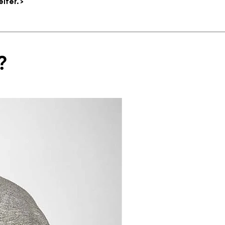
iter. >
?
100% Bio-Baumwolle