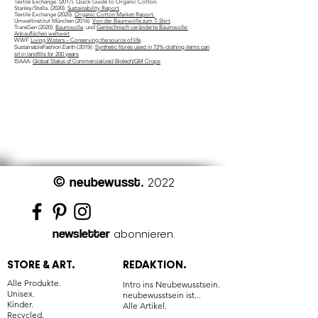
Textile Exchange. (2017). Quick Guide to Organic Cotton.
Stanley/Stella. (2020).
Sustainability Report
.
Textile Exchange (2020).
Organic Cotton Market Report.
Umweltinstitut München (2016).
Von der Baumwolle zum T-Shirt
.
TransGen (2020).
Baumwolle
. und
Gentechnisch veränderte Baumwolle:
Anbauflächen weltweit
.
WWF.
Living Waters – Conserving the source of life
.
SustainableFashion.Earth (2019):
Synthetic fibres used in 72% clothing items can
sit in landfills for 200 years
ISAAA:
Global Status of Commercialized Biotech/GM Crops
©
neubewusst
.
2022
newsletter
abonnieren.
STORE & ART.
REDAKTION.
Alle Produkte.
Intro ins Neubewusstsein.
Unisex.
neubewusstsein ist...
Kinder.
Alle Artikel.
Recycled.