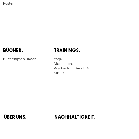
Poster.
BÜCHER.
TRAININGS.
Buchempfehlungen.
Yoga.
Meditation.
Psychedelic Breath®
MBSR.
ÜBER UNS.
NACHHALTIGKEIT.
Die Mission.
Unsere Definition.
Die Definition.
Warum Mode?
Wer wir sind.
Nachhaltige Produktion.