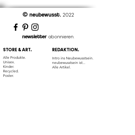
©
neubewusst
.
2022
newsletter
abonnieren.
STORE & ART.
REDAKTION.
Alle Produkte.
Intro ins Neubewusstsein.
Unisex.
neubewusstsein ist...
Kinder.
Alle Artikel.
Recycled.
Poster.
BÜCHER.
TRAININGS.
Buchempfehlungen.
Yoga.
Meditation.