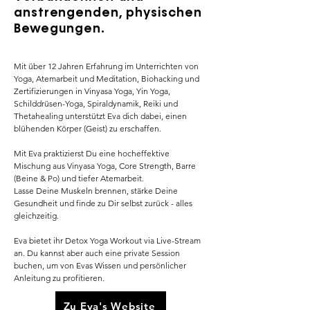
anstrengenden, physischen
Bewegungen.
Mit über 12 Jahren Erfahrung im Unterrichten von
Yoga, Atemarbeit und Meditation, Biohacking und
Zertifizierungen in Vinyasa Yoga, Yin Yoga,
Schilddrüsen-Yoga, Spiraldynamik, Reiki und
Thetahealing unterstützt Eva dich dabei, einen
blühenden Körper (Geist) zu erschaffen.
Mit Eva praktizierst Du eine hocheffektive
Mischung aus Vinyasa Yoga, Core Strength, Barre
(Beine & Po) und tiefer Atemarbeit.
Lasse Deine Muskeln brennen, stärke Deine
Gesundheit und finde zu Dir selbst zurück - alles
gleichzeitig.
Eva bietet ihr Detox Yoga Workout via Live-Stream
an. Du kannst aber auch eine private Session
buchen, um von Evas Wissen und persönlicher
Anleitung zu profitieren.
Zu Eva's Website