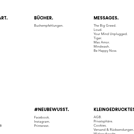
ART.
BÜCHER.
MESSAGES.
.
Buchempfehlungen.
The Big Greed.
Loud.
Your Mind Unplugged.
Tiger.
Mas Amor.
Mindwash.
Be Happy Now.
#NEUBEWUSST.
KLEINGEDRUCKTES
AGB.
Facebook.
Privatsphäre.
Instagram.
Cookies.
h®
Printerest.
Versand & Rücksendungen
Widerrufsrecht.