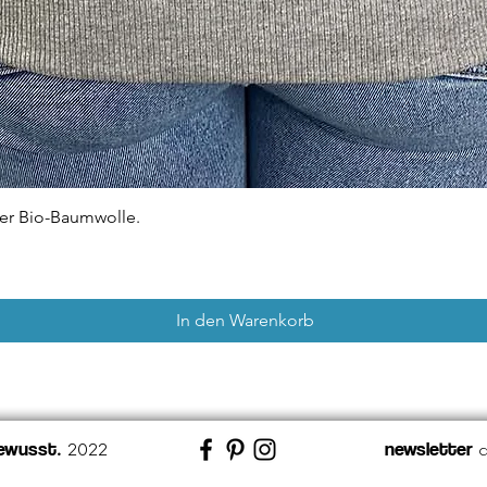
Schnellansicht
ter Bio-Baumwolle.
In den Warenkorb
ewusst
newsletter
2022
.
a