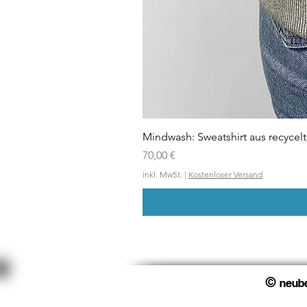
Mindwash: Sweatshirt aus recycel
Preis
70,00 €
inkl. MwSt.
|
Kostenloser Versand
©
neub