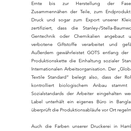
Ernte bis zur Herstellung der Fas
Zusammennähen der Teile, zum Endproduk
Druck und sogar zum Export unserer Klei
zertifiziert, dass die Stanley-/Stella-Baum
Gentechnik oder Chemikalien angebaut 
verbotene Giftstoffe verarbeitet und gefä
Außerdem gewährleistet GOTS entlang der
Produktionskette die Einhaltung sozialer Sta
Internationalen Arbeitsorganisation. Der „Glob
Textile Standard“ belegt also, dass der Ro
kontrolliert biologischem Anbau stamm
Sozialstandards der Arbeiter eingehalten w
Label unterhält ein eigenes Büro in Bangl
überprüft die Produktionsabläufe vor Ort regel
Auch die Farben unserer Druckerei in Ham