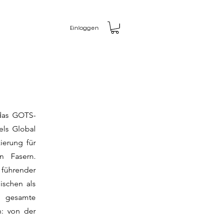
Einloggen
 das GOTS-
els Global
zierung für
n Fasern.
hrender
ischen als
e gesamte
n: von der