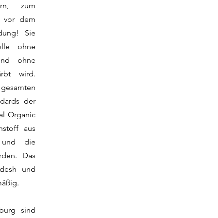
ern, zum
t vor dem
dung! Sie
wolle ohne
und ohne
rbt wird.
 gesamten
ndards der
al Organic
hstoff aus
t und die
erden. Das
adesh und
mäßig.
burg sind