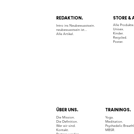
REDAKTION.
STORE & 
Alle Produkte
Intro ins Neubewusstsein.
Unisex.
neubewusstsein ist...
Kinder.
Alle Artikel.
Recycled.
Poster.
ÜBER UNS.
TRAININGS.
Die Mission.
Yoga.
Die Definition.
Meditation.
Wer wir sind.
Psychedelic Breat
Kontakt.
MBSR.