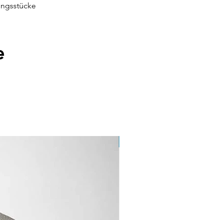
dungsstücke
e
100% Bio-Baumwolle