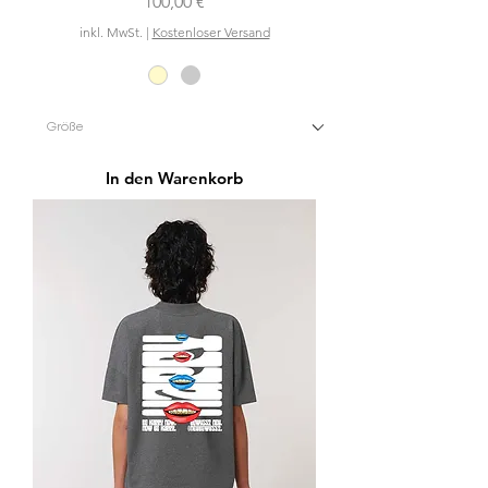
Preis
100,00 €
inkl. MwSt.
|
Kostenloser Versand
In den Warenkorb