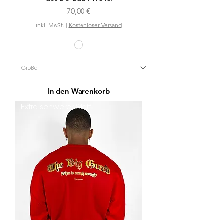
Preis
70,00 €
inkl. MwSt.
|
Kostenloser Versand
In den Warenkorb
Extra schwerer Stoff.