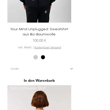
Your Mind Unplugged: Sweatshirt
aus Bio-Baumwolle.
Preis
100,00 €
inkl. MwSt.
|
Kostenloser Versand
In den Warenkorb
Extra schwerer Stoff.