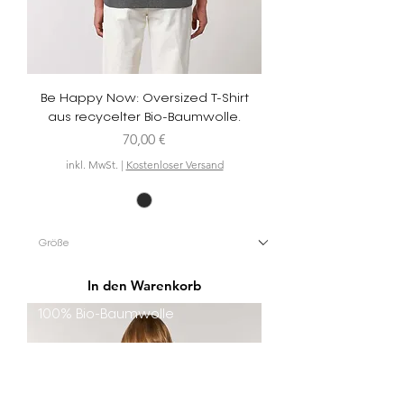
Be Happy Now: Oversized T-Shirt
aus recycelter Bio-Baumwolle.
Preis
70,00 €
inkl. MwSt.
|
Kostenloser Versand
In den Warenkorb
100% Bio-Baumwolle