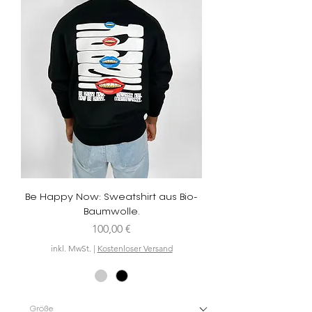
Be Happy Now: Sweatshirt aus Bio-
Baumwolle.
Preis
100,00 €
inkl. MwSt.
|
Kostenloser Versand