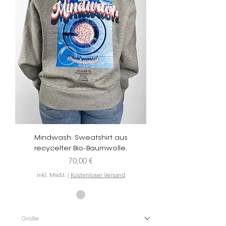
Mindwash: Sweatshirt aus
recycelter Bio-Baumwolle.
Preis
70,00 €
inkl. MwSt.
|
Kostenloser Versand